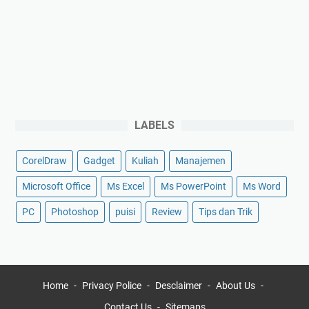
LABELS
CorelDraw
Gadget
Kuliah
Manajemen
Microsoft Office
Ms Excel
Ms PowerPoint
Ms Word
PC
Photoshop
puisi
Review
Tips dan Trik
Home
Privacy Police
Desclaimer
About Us
Contact Us
Sitemaps